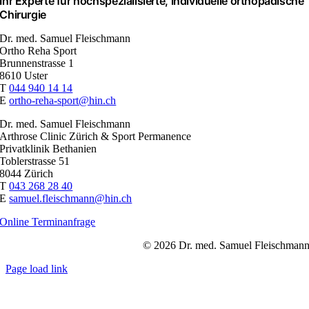
Ihr Experte für hochspezialisierte, individuelle orthopädische
Chirurgie
Dr. med. Samuel Fleischmann
Ortho Reha Sport
Brunnenstrasse 1
8610 Uster
T
044 940 14 14
E
ortho-reha-sport@hin.ch
Dr. med. Samuel Fleischmann
Arthrose Clinic Zürich & Sport Permanence
Privatklinik Bethanien
Toblerstrasse 51
8044 Zürich
T
043 268 28 40
E
samuel.fleischmann@hin.ch
Online Terminanfrage
© 2026 Dr. med. Samuel Fleischman
Page load link
Nach
oben