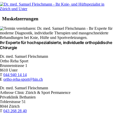
Zum
Inhalt
springen
Muskelzerrungen
Ihr Experte für hochspezialisierte, individuelle orthopädische
Chirurgie
Dr. med. Samuel Fleischmann
Ortho Reha Sport
Brunnenstrasse 1
8610 Uster
T
044 940 14 14
E
ortho-reha-sport@hin.ch
Dr. med. Samuel Fleischmann
Arthrose Clinic Zürich & Sport Permanence
Privatklinik Bethanien
Toblerstrasse 51
8044 Zürich
T
043 268 28 40