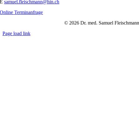
E
samuel.fleischmann@hin.ch
Online Terminanfrage
© 2026 Dr. med. Samuel Fleischman
Page load link
Nach
oben