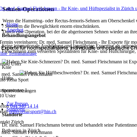
Zum
Sehnen-Operationen
Inhalt
oggle
springen
Wenn die Hamstring- oder Rectus-femoris-Sehnen am Oberschenkel vo
avigation
Home
/ Sportlern die Beweglichkeit enorm einschränken.
Angebot
Durch eine Operation, bei der die abgerissenen Sehnen wieder an ihr
Behandlungsangebot
Seine internationale Ausbildung und langjährige Expertise als orthop
r Experte für hochspezialisierte, individuelle orthopädische Ch
Fleischmann zum versierten Spezialisten für Knie- und Hüft­chirurgie,
line Terminanfrage
ntakt Uster
Knie
. med. Samuel Fleischmann
Hüfte
tho Reha Sport
unnenstrasse 1
Sportverletzungen
10 Uster
Zur Person
lefon
044 940 14 14
Standorte
Mail
ortho-reha-sport@hin.ch
Standorte
ntakt Zürich
Dr. med. Samuel Fleischmann betreut und behandelt seine Patientinnen
Bethanien in Zürich.
. med. Samuel Fleischmann