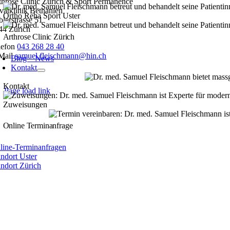
throse Clinic Zürich & Sport Permanence
ivatklinik Bethanien
Ortho Reha Sport Uster
blerstrasse 51
44 Zürich
Arthrose Clinic Zürich
lefon
043 268 28 40
Mail
samuel.fleischmann@hin.ch
Blog – News
Kontakt
Kontakt
Page load link
Nach
Zuweisungen
oben
Online Terminanfrage
line-Terminanfragen
andort Uster
andort Zürich