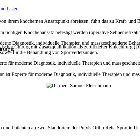
n ihrem knöchernen Ansatzpunkt abreissen, führt das zu Kraft- und 
em richtigen Knochenansatz befestigt werden (operative Sehnenrefixati
ädischer Chirurg mit Zusatz­qualifikation als zertifizierter Knie­chir
irurgie
 sowie für die Behandlung von Sport­verletzungen.
 und Patienten an zwei Standorten: der Praxis Ortho Reha Sport in Ust