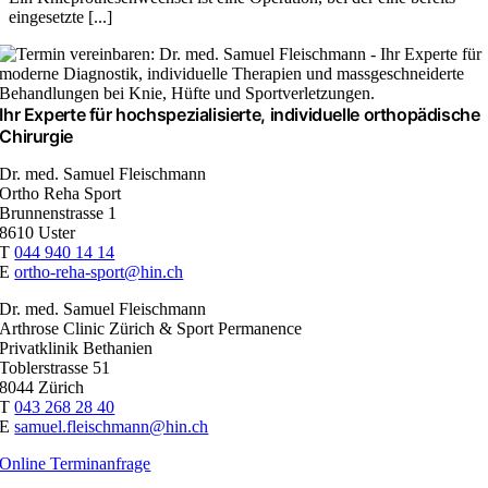
ein­gesetzte [...]
Ihr Experte für hochspezialisierte, individuelle orthopädische
Chirurgie
Dr. med. Samuel Fleischmann
Ortho Reha Sport
Brunnenstrasse 1
8610 Uster
T
044 940 14 14
E
ortho-reha-sport@hin.ch
Dr. med. Samuel Fleischmann
Arthrose Clinic Zürich & Sport Permanence
Privatklinik Bethanien
Toblerstrasse 51
8044 Zürich
T
043 268 28 40
E
samuel.fleischmann@hin.ch
Online Terminanfrage