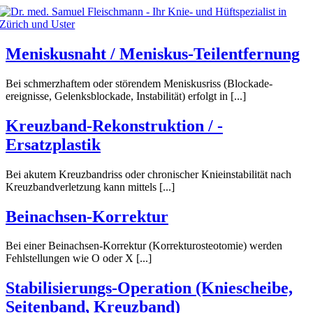
Zum
Inhalt
springen
Meniskusnaht / Meniskus-Teil­entfernung
Bei schmerzhaftem oder störendem Meniskus­riss (Blockade­
ereignisse, Gelenks­blockade, In­stabilität) erfolgt in [...]
Kreuzband-Rekonstruktion / -
Ersatzplastik
Bei akutem Kreuzbandriss oder chronischer Knieinstabilität nach
Kreuzbandverletzung kann mittels [...]
Beinachsen-Korrektur
Bei einer Beinachsen-Korrektur (Korrekturosteotomie) werden
Fehlstellungen wie O oder X [...]
Stabilisierungs­-­Operation (Kniescheibe,
Seitenband, Kreuzband)