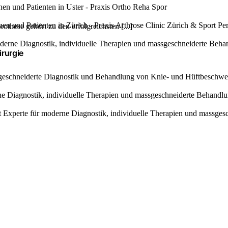
othese gehört zu den erfolgreichsten [...]
irurgie