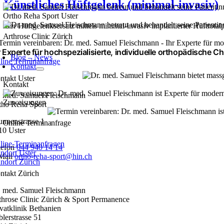
Künstliches Hüftgelenk (minimal-invasiv)
Ortho Reha Sport Uster
Der Hüftgelenksersatz mittels minimal-invasiv implantierter Hüfttotalpr
Arthrose Clinic Zürich
r Experte für hochspezialisierte, individuelle orthopädische Ch
Blog – News
line Terminanfrage
Kontakt
ntakt Uster
Kontakt
. med. Samuel Fleischmann
Zuweisungen
tho Reha Sport
unnenstrasse 1
Online Terminanfrage
10 Uster
line-Terminanfragen
lefon
044 940 14 14
andort Uster
Mail
ortho-reha-sport@hin.ch
andort Zürich
ntakt Zürich
. med. Samuel Fleischmann
throse Clinic Zürich & Sport Permanence
ivatklinik Bethanien
blerstrasse 51