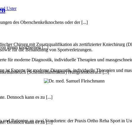
en
lungen des Ober­­schenkel­­knochens oder der [...]
ädischer Chirurg mit Zusatz­qualifikation als zertifizierter Knie­chir
on ihrem knöchernen [...]
 sowie für die Behandlung von Sport­verletzungen.
elhalsbruch (Schenkelhalsfraktur) Hüftgelenksbruch [...]
te. Dennoch kann es zu [...]
 und Patienten an zwei Standorten: der Praxis Ortho Reha Sport in Ust
te. Dennoch kann es zu [...]