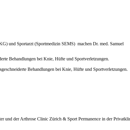
urg (DKG) und Sportarzt (Sport­medizin SEMS) machen Dr. med. Samuel
er und der Arthrose Clinic Zürich & Sport Permanence in der Privatkli