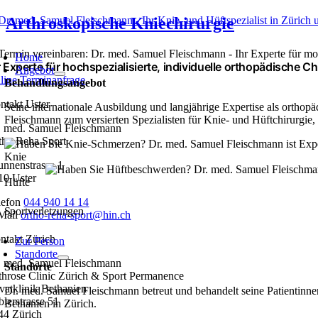
Zum
Arthroskopische Kniechirurgie
Inhalt
oggle
springen
avigation
Home
r Experte für hochspezialisierte, individuelle orthopädische Ch
Angebot
line Terminanfrage
Behandlungsangebot
ntakt Uster
Seine internationale Ausbildung und langjährige Expertise als orthop
Fleischmann zum versierten Spezialisten für Knie- und Hüft­chirurgie,
. med. Samuel Fleischmann
tho Reha Sport
Knie
unnenstrasse 1
10 Uster
Hüfte
lefon
044 940 14 14
Sportverletzungen
Mail
ortho-reha-sport@hin.ch
ntakt Zürich
Zur Person
Standorte
. med. Samuel Fleischmann
Standorte
throse Clinic Zürich & Sport Permanence
ivatklinik Bethanien
Dr. med. Samuel Fleischmann betreut und behandelt seine Patientinnen
blerstrasse 51
Bethanien in Zürich.
44 Zürich