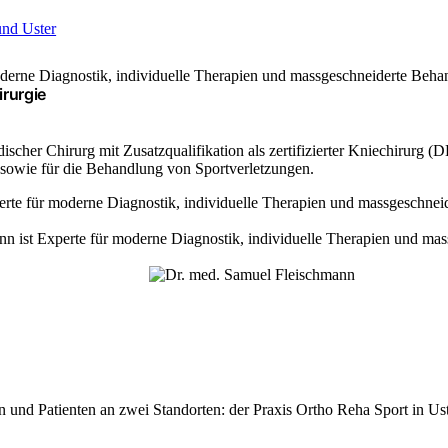
irurgie
ädischer Chirurg mit Zusatz­qualifikation als zertifizierter Knie­chir
 sowie für die Behandlung von Sport­verletzungen.
 und Patienten an zwei Standorten: der Praxis Ortho Reha Sport in Ust