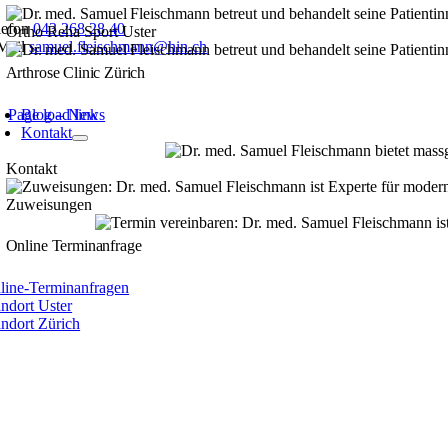
lefon
043 268 28 40
Ortho Reha Sport Uster
Mail
samuel.fleischmann@hin.ch
Arthrose Clinic Zürich
Page load link
Blog – News
Nach
Kontakt
oben
Kontakt
Zuweisungen
Online Terminanfrage
line-Terminanfragen
andort Uster
andort Zürich