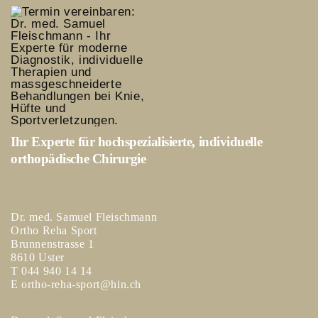
Ihr Experte für hochspezialisierte, individuelle
orthopädische Chirurgie
Dr. med. Samuel Fleischmann
Ortho Reha Sport
Brunnenstrasse 1
8610 Uster
T
044 940 14 14
E
ortho-reha-sport@hin.ch