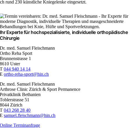
ich rund 230 künstliche Kniegelenke eingesetzt.
Ihr Experte für hochspezialisierte, individuelle orthopädische
Chirurgie
Dr. med. Samuel Fleischmann
Ortho Reha Sport
Brunnenstrasse 1
8610 Uster
T
044 940 14 14
E
ortho-reha-sport@hin.ch
Dr. med. Samuel Fleischmann
Arthrose Clinic Zürich & Sport Permanence
Privatklinik Bethanien
Toblerstrasse 51
8044 Zürich
T
043 268 28 40
E
samuel.fleischmann@hin.ch
Online Terminanfrage