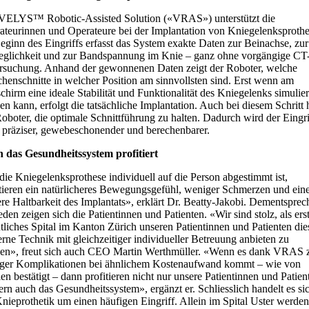
VELYS™ Robotic-Assisted Solution («VRAS») unterstützt die
ateurinnen und Operateure bei der Implantation von Kniegelenksprothe
eginn des Eingriffs erfasst das System exakte Daten zur Beinachse, zur
glichkeit und zur Bandspannung im Knie – ganz ohne vorgängige CT
rsuchung. Anhand der gewonnenen Daten zeigt der Roboter, welche
henschnitte in welcher Position am sinnvollsten sind. Erst wenn am
chirm eine ideale Stabilität und Funktionalität des Kniegelenks simulier
n kann, erfolgt die tatsächliche Implantation. Auch bei diesem Schritt h
oboter, die optimale Schnittführung zu halten. Dadurch wird der Eingri
 präziser, gewebeschonender und berechenbarer.
 das Gesundheitssystem profitiert
die Kniegelenksprothese individuell auf die Person abgestimmt ist,
ltieren ein natürlicheres Bewegungsgefühl, weniger Schmerzen und ein
ere Haltbarkeit des Implantats», erklärt Dr. Beatty-Jakobi. Dementspre
eden zeigen sich die Patientinnen und Patienten. «Wir sind stolz, als ers
tliches Spital im Kanton Zürich unseren Patientinnen und Patienten die
rne Technik mit gleichzeitiger individueller Betreuung anbieten zu
en», freut sich auch CEO Martin Werthmüller. «Wenn es dank VRAS 
ger Komplikationen bei ähnlichem Kostenaufwand kommt – wie von
en bestätigt – dann profitieren nicht nur unsere Patientinnen und Patien
rn auch das Gesundheitssystem», ergänzt er. Schliesslich handelt es si
nieprothetik um einen häufigen Eingriff. Allein im Spital Uster werden