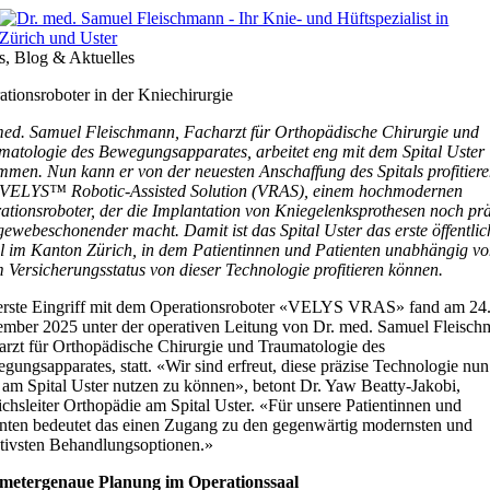
Zum
Inhalt
springen
, Blog & Aktuelles
ationsroboter in der Kniechirurgie
med. Samuel Fleischmann, Facharzt für Orthopädische Chirurgie und
matologie des Bewegungsapparates, arbeitet eng mit dem Spital Uster
mmen. Nun kann er von der neuesten Anschaffung des Spitals profitiere
VELYS™ Robotic-Assisted Solution (VRAS), einem hochmodernen
ationsroboter, der die Implantation von Kniegelenksprothesen noch prä
gewebeschonender macht. Damit ist das Spital Uster das erste öffentlic
al im Kanton Zürich, in dem Patientinnen und Patienten unabhängig v
m Versicherungsstatus von dieser Technologie profitieren können.
erste Eingriff mit dem Operationsroboter «VELYS VRAS» fand am 24
mber 2025 unter der operativen Leitung von Dr. med. Samuel Fleisch
arzt für Orthopädische Chirurgie und Traumatologie des
ungsapparates, statt. «Wir sind erfreut, diese präzise Technologie nun
 am Spital Uster nutzen zu können», betont Dr. Yaw Beatty-Jakobi,
chsleiter Orthopädie am Spital Uster. «Für unsere Patientinnen und
enten bedeutet das einen Zugang zu den gegenwärtig modernsten und
ktivsten Behandlungsoptionen.»
imetergenaue Planung im Operationssaal