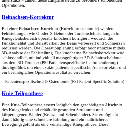
unterstützt – zählen diese Eingriffe heute zu besonders schonenden
Operationen.
Beinachsen-Korrektur
Bei einer Beinachsen-Korrektur (Korrekturosteotomie) werden
Fehlstellungen wie O oder X Beine oder Torsionsfehlstellungen im
Kniegelenksbereich operativ knöchern korrigiert, wodurch die
Funktionalität und Belastbarkeit des Beins verbessert und Schmerzen
reduziert werden. Die Operationplanung erfolgt höchstpräzise mittels
3D-Analyse der Fehlstellung. Die knöcherne Beinachskorrektur wird
schlussendlich mit individuell massgefertigter 3D-Schnittschablone
aus dem 3D-Drucker (PSI Patientenspezifische Instrumentierung)
durchgeführt, um eine exakte patientenspezifische Achskorrektur und
ein bestmögliches Operationsresultat zu erreichen.
– Patientenspezifische 3D-Osteotomie (PSI Patient-Specific Solution)
Knie-Teilprothese
Eine Knie-Teilprothese ersetzt lediglich den ge­schädigten Abschnitt
des Knie­gelenks und erhält die gesunden Strukturen und
körpereigenen Bänder (Kreuz- und Seiten­bänder). Sie ermöglicht
damit häufig eine schnellere Erholung und ein natürlicheres
Bewegungs­gefühl als eine vollständige Knieprothese. Diese