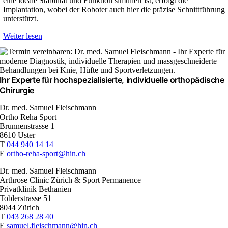
eine ideale Stabilität und Funktion simuliert ist, erfolgt die
Implantation, wobei der Roboter auch hier die präzise Schnitt­führung
unterstützt.
Weiter lesen
Ihr Experte für hochspezialisierte, individuelle orthopädische
Chirurgie
Dr. med. Samuel Fleischmann
Ortho Reha Sport
Brunnenstrasse 1
8610 Uster
T
044 940 14 14
E
ortho-reha-sport@hin.ch
Dr. med. Samuel Fleischmann
Arthrose Clinic Zürich & Sport Permanence
Privatklinik Bethanien
Toblerstrasse 51
8044 Zürich
T
043 268 28 40
E
samuel.fleischmann@hin.ch