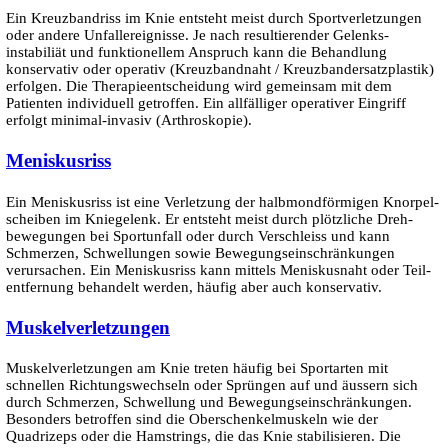
Ein Kreuzbandriss im Knie entsteht meist durch Sport­ver­letzungen
oder andere Unfall­ereignisse. Je nach resultierender Gelenks­
instabiliät und funktionellem Anspruch kann die Behandlung
konservativ oder operativ (Kreuzbandnaht / Kreuz­band­ersatz­plastik)
erfolgen. Die Therapie­ent­scheidung wird gemeinsam mit dem
Patienten individuell getroffen. Ein all­fälliger operativer Eingriff
erfolgt minimal-invasiv (Arthro­skopie).
Meniskusriss
Ein Meniskus­riss ist eine Ver­letzung der halb­mond­förmigen Knorpel­
scheiben im Knie­gelenk. Er ent­steht meist durch plötz­liche Dreh­
bewegungen bei Sport­unfall oder durch Ver­schleiss und kann
Schmerzen, Schwellungen sowie Bewegungs­ein­schränkungen
verursachen. Ein Meniskus­riss kann mittels Meniskus­naht oder Teil­
entfernung behandelt werden, häufig aber auch konservativ.
Muskel­­verletzungen
Muskelverletzungen am Knie treten häufig bei Sportarten mit
schnellen Richtungswechseln oder Sprüngen auf und äussern sich
durch Schmerzen, Schwellung und Bewegungseinschränkungen.
Besonders betroffen sind die Oberschenkelmuskeln wie der
Quadrizeps oder die Hamstrings, die das Knie stabilisieren. Die