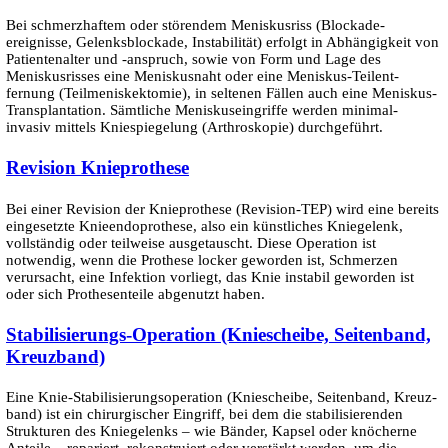
Bei schmerzhaftem oder störendem Meniskus­riss (Blockade­
ereignisse, Gelenks­blockade, In­stabilität) erfolgt in Abhängig­keit von
Patienten­alter und -anspruch, sowie von Form und Lage des
Meniskus­risses eine Meniskus­naht oder eine Meniskus-Teilent­
fernung (Teil­meniskek­tomie), in seltenen Fällen auch eine Meniskus-
Trans­plantation. Sämtliche Meniskus­eingriffe werden minimal-
invasiv mittels Knie­spiegelung (Arthroskopie) durchgeführt.
Revision Knie­prothese
Bei einer Revision der Knieprothese (Revision-TEP) wird eine bereits
eingesetzte Knieendoprothese, also ein künstliches Kniegelenk,
vollständig oder teilweise ausgetauscht. Diese Operation ist
notwendig, wenn die Prothese locker geworden ist, Schmerzen
verursacht, eine Infektion vorliegt, das Knie instabil geworden ist
oder sich Prothesenteile abgenutzt haben.
Stabilisierungs­-­Operation (Kniescheibe, Seitenband,
Kreuzband)
Eine Knie-Stabilisierungsoperation (Kniescheibe, Seitenband, Kreuz­
band) ist ein chirurgischer Eingriff, bei dem die stabilisieren­den
Strukturen des Kniegelenks – wie Bänder, Kapsel oder knöcherne