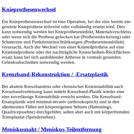
Knieprothesen­wechsel
Ein Knieprothesen­wechsel ist eine Operation, bei der eine bereits ein­
gesetzte Knie­prothese teilweise oder voll­ständig ersetzt wird. Dies
kann notwendig werden bei Knie­prothesen­infekt, Material­verschleiss
oder wenn sich die Prothese gelockert hat (Prothesen­lockerung) oder
Schmerzen und Funktions­ein­schränkungen (Prothesen­instabilität)
verursacht. Auch der Wechsel von einer Knieteil­prothese auf eine
Knietotal­prothese oder der nacht­rägliche Knie­scheiben-Rückflächen­
ersatz kann bei sich ausbildender Arthrose in vormals gesunden
Gelenks­abschnitten not­wendig werden.
Kreuzband-Rekonstruktion / -Ersatzplastik
Bei akutem Kreuzbandriss oder chronischer Knieinstabilität nach
Kreuzbandverletzung kann mittels Kreuzband-Plastik wieder eine
eine zuverlässige Kniestabilität erreicht werden. Die Kreuzband-
Ersatzplastik wird minimal-invasiv (arthroskopisch) und in den
allermeisten Fällen mit körpereigenen Sehnen (Hamstrings,
Quadricepssehne) durchgeführt, selten aber auch mit körperfremden
Transplantat (Spendersehne).
Meniskusnaht / Meniskus-Teil­entfernung