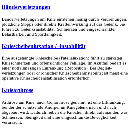
Bänder­verletzungen
Bänder­ver­letzungen am Knie entstehen häufig durch Ver­drehungen,
plötzliche Stopps oder direkte Kraft­ein­wirkung auf das Gelenk. Sie
führen zu Gelenks­instabili­tät, Schmerzen und ein­geschränkter
Belastbar­keit und Sport­fähig­keit.
Knie­scheiben­luxation / -­instabilität
Eine ausgehängte Kniescheibe (Patella­luxation) führt zu stärksten
Knie­schmerzen und offen­sichtlicher Fehllage. Im Akutfall bedarf es
einer notfall­mässigen Einrenkung (Reposition). Bei Begleit­
verletzungen oder chronischer Knie­scheiben­instabilität ist meist eine
operative Knie­scheiben­stabilisation erforder­lich.
Kniearthrose
Arthrose am Knie, auch Gonarthrose genannt, ist eine Erkrankung,
bei der der schützende Knorpel im Kniegelenk nach und nach
abgebaut wird. Dadurch reiben die Knochen direkt aufeinander, was
Schmerzen, Steifigkeit und eine eingeschränkte Beweglichkeit
verursacht.