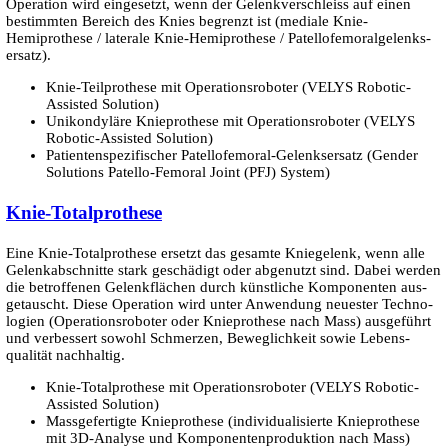
Operation wird eingesetzt, wenn der Gelenk­ver­schleiss auf einen
bestimmten Bereich des Knies begrenzt ist (mediale Knie-
Hemiprothese / laterale Knie-Hemiprothese / Patellofemoral­gelenks­
ersatz).
Knie-Teilprothese mit Operations­roboter (VELYS Robotic-
Assisted Solution)
Unikondyläre Knie­prothese mit Operations­roboter (VELYS
Robotic-Assisted Solution)
Patienten­spezifischer Patello­femoral-Gelenks­ersatz (Gender
Solutions Patello-Femoral Joint (PFJ) System)
Knie-Totalprothese
Eine Knie-Totalprothese ersetzt das gesamte Knie­gelenk, wenn alle
Gelenkabschnitte stark ge­schädigt oder abgenutzt sind. Dabei werden
die betroffenen Gelenkflächen durch künstliche Komponenten aus­
getauscht. Diese Operation wird unter Anwendung neuester Techno­
logien (Operations­roboter oder Knie­prothese nach Mass) aus­ge­führt
und ver­bessert sowohl Schmerzen, Beweglich­keit sowie Lebens­
qualität nachhaltig.
Knie-Totalprothese mit Operations­roboter (VELYS Robotic-
Assisted Solution)
Massgefertigte Knie­prothese (individua­lisierte Knie­prothese
mit 3D-Analyse und Komponenten­produktion nach Mass)