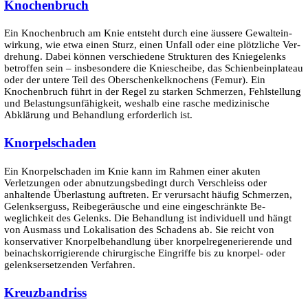
Knochen­bruch
Ein Knochenbruch am Knie entsteht durch eine äussere Gewalt­ein­
wirkung, wie etwa einen Sturz, einen Unfall oder eine plötz­liche Ver­
drehung. Dabei können ver­schiedene Strukturen des Knie­gelenks
betroffen sein – insbesondere die Knie­scheibe, das Schien­bein­plateau
oder der untere Teil des Ober­schenkel­knochens (Femur). Ein
Knochen­bruch führt in der Regel zu starken Schmerzen, Fehlstellung
und Belastungs­un­fähigkeit, weshalb eine rasche medizinische
Abklärung und Be­handlung erforder­lich ist.
Knorpel­schaden
Ein Knorpel­schaden im Knie kann im Rahmen einer akuten
Verletzungen oder abnutzungsbedingt durch Ver­schleiss oder
anhaltende Über­lastung auftreten. Er verursacht häufig Schmerzen,
Gelenks­erguss, Reibe­geräusche und eine ein­geschränkte Be­
weglichkeit des Gelenks. Die Behandlung ist individuell und hängt
von Ausmass und Lokalisation des Schadens ab. Sie reicht von
konservativer Knorpelbehandlung über knorpel­regenerierende und
beinachs­korrigierende chirurgische Eingriffe bis zu knorpel- oder
gelenks­ersetzenden Verfahren.
Kreuzband­­riss