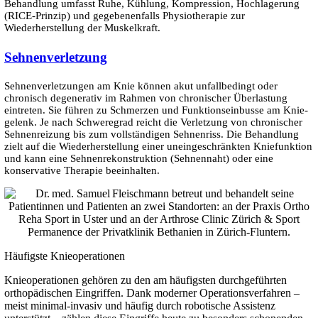
Behandlung umfasst Ruhe, Kühlung, Kompression, Hochlagerung
(RICE-Prinzip) und gegebenenfalls Physiotherapie zur
Wiederherstellung der Muskelkraft.
Sehnen­­verletzung
Sehnen­verletzungen am Knie können akut unfall­bedingt oder
chronisch degenerativ im Rahmen von chronischer Über­lastung
eintreten. Sie führen zu Schmerzen und Funktions­einbusse am Knie­
gelenk. Je nach Schwere­grad reicht die Verletzung von chronischer
Sehnen­reizung bis zum voll­ständigen Sehnen­riss. Die Behandlung
zielt auf die Wieder­her­stellung einer un­ein­geschränkten Knie­funktion
und kann eine Sehnen­rekonstruk­tion (Sehnennaht) oder eine
konservative Therapie be­einhalten.
Häufigste Knieoperationen
Knieoperationen gehören zu den am häufigsten durchgeführten
orthopädischen Eingriffen. Dank moderner Operationsverfahren –
meist minimal-invasiv und häufig durch robotische Assistenz