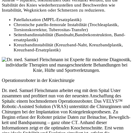
Anteile – repariert, re­konstruiert oder verstärkt werden, um die
Stabilität des Knies wieder­her­zustellen und Beschwerden wie
Instabili­tät, Weg­knicken oder Schmerzen zu reduzieren.
Patellaluxation (MPFL-Ersatzplastik)
Chronische patello-femorale Instabilität (Trochlea­plastik,
Torsions­korrektur, Tuberositas-Transfer)
Seiten­bandinstabi­lität (Band­naht,Band­rekonstruktion, Band­
ersatz­plastik)
Kreuzband­instabilität (Kreuzband-Naht, Kreuzband­plastik,
Kreuzband-Ersatz­plastik)
Operationsroboter in der Kniechirurgie
Dr. med. Samuel Fleischmann arbeitet eng mit dem Spital Uster
zusammen und profitiert nun von der neuesten Ans­chaffung des
Spitals: einem hoch­modernen Operations­roboter. Das VELYS™
Robotic-Assisted Solution (VRAS) unterstützt die Chirurginnen und
Chirurgen bei der Implantation von Knie­gelenks­prothesen. Zu
Beginn erfasst der Roboter präzise Daten zur Beinachse, Beweglich­
keit und Band­spannung – ganz ohne CT. Anhand dieser
Informationen zeigt er die optimalen Knochen­schnitte. Erst wenn